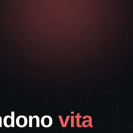
ndono
vita